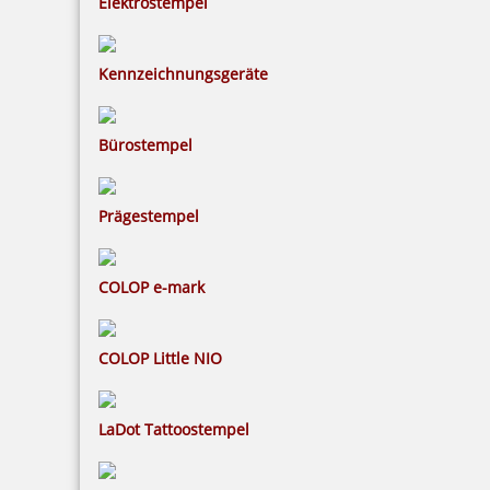
Elektrostempel
8,33 €
Kennzeichnungsgeräte
inkl. 19 % Mwst.
Bestellen
Bürostempel
Prägestempel
COLOP e-mark
Colop WOODIES Stempelkissen Gelbtöne
COLOP Little NIO
5,21 €
LaDot Tattoostempel
inkl. 19 % Mwst.