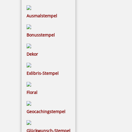
Ausmalstempel
Trodat 9054 Stempelkissen 210x148 mm
Bonusstempel
20,63 €
Dekor
inkl. 19 % Mwst.
Exlibris-Stempel
Bestellen
Floral
Geocachingstempel
edy trodat Austauschkissen 6/4922 (Trodat 4922) purpur
Glückwunsch-Stempel