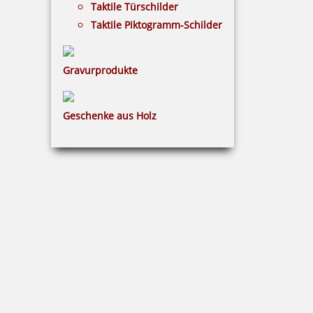
Taktile Türschilder
inkl. 19 % Mwst.
Taktile Piktogramm-Schilder
Bestellen
Gravurprodukte
Geschenke aus Holz
Colop Ersatzkissen E/POCKET20 (Pocket Stamp 20)
2,95 €
inkl. 19 % Mwst.
Bestellen