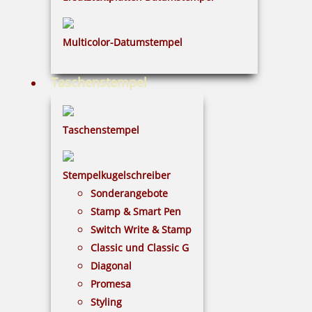
4,51 €
Multicolor-Datumstempel
inkl. 19 % Mwst.
Taschenstempel
Bestellen
Taschenstempel
Stempelkugelschreiber
Sonderangebote
Trodat 9053 Stempelkissen 160 x 90 mm Kunststoff
Stamp & Smart Pen
Switch Write & Stamp
Classic und Classic G
Diagonal
12,40 €
Promesa
Styling
inkl. 19 % Mwst.