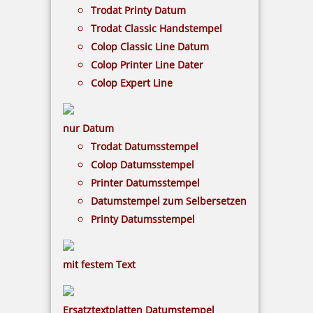
Trodat Printy Datum
Trodat Classic Handstempel
Trodat 9051M Stempelkissen Metalldeckel 90 x 50 mm
Colop Classic Line Datum
Colop Printer Line Dater
Colop Expert Line
5,09 €
nur Datum
inkl. 19 % Mwst.
Trodat Datumsstempel
Bestellen
Colop Datumsstempel
Printer Datumsstempel
Datumstempel zum Selbersetzen
Printy Datumsstempel
mit festem Text
Trodat 9052 Stempelkissen 110x70 mm
Ersatztextplatten Datumstempel