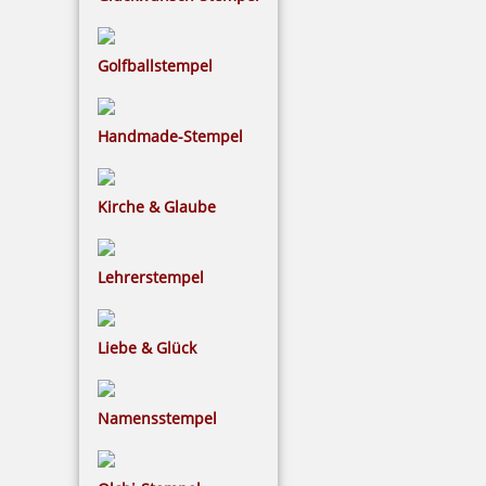
Golfballstempel
3,56 €
Handmade-Stempel
inkl. 19 % Mwst.
Bestellen
Kirche & Glaube
Lehrerstempel
Colop Micro 1 Stempelkissen (50x90 mm)
Liebe & Glück
Namensstempel
4,34 €