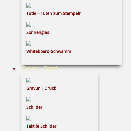
Tütle – Tüten zum Stempeln
5,21 €
Sonnenglas
inkl. 19 % Mwst.
Bestellen
Whiteboard-Schwamm
Gravur | Druck
Gravur | Druck
Colop WOODIES Stempelkissen Braun oder Schwarz
Schilder
5,21 €
Taktile Schilder