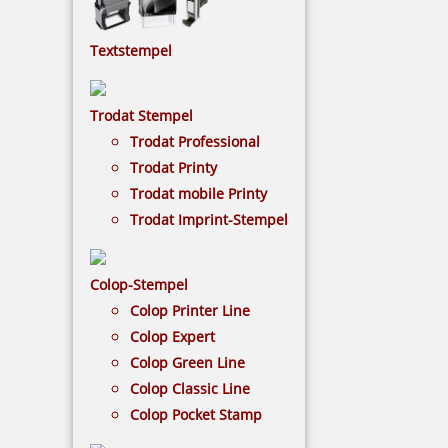
Stempelkissen
Textstempel
Wenn Ihr Stempel keine sauberen Abdrucke mehr
hinterlässt, kann es sein dass Sie ein neues
Stempelkissen benötigen.
Trodat Stempel
Trodat Professional
NACH WUNSCHSTEMPEL FILTERN
Trodat Printy
Trodat mobile Printy
Trodat Imprint-Stempel
€-
↑
€+
↓
Colop-Stempel
Colop Printer Line
Colop Expert
STEMPELKISSEN - KATEGORIEN
Colop Green Line
Colop Classic Line
Colop Pocket Stamp
Trodat Stempelkissen