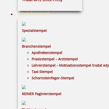
Colop MAKE 1 Stempelkissen 90x50 mm
Spezialstempel
Spezialstempel
6,91 €
Branchenstempel
inkl. 19 % Mwst.
Apothekenstempel
Bestellen
Praxisstempel – Arztstempel
Lehrerstempel – Motivationsstempel trodat ed
Taxi-Stempel
Schornsteinfeger-Stempel
Colop MAKE 2 Stempelkissen 110x70 mm
REINER Paginierstempel