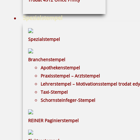
424,19 €
Spezialstempel
inkl. 19 % Mwst.
Bestellen
Spezialstempel
Branchenstempel
Apothekenstempel
Praxisstempel – Arztstempel
Colop Marky Nachfüllset inklusive Kissen Textilband und
Etiketten
Lehrerstempel – Motivationsstempel trodat ed
Taxi-Stempel
Schornsteinfeger-Stempel
11,16 €
REINER Paginierstempel
inkl. 19 % Mwst.
Bestellen