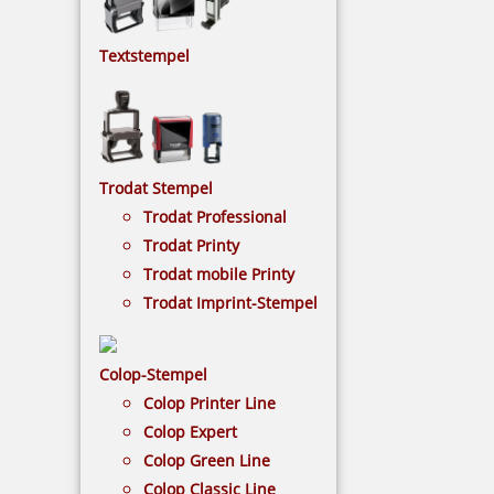
Lagerstempel
Textstempel
Bei den Stempeln mit Lagertexten können Sie sich
zwischen etlichen Lagertexten einen aussuchen,
zum Beispiel ABLAGE, BEZAHLT, KOPIE, …
NACH WUNSCHSTEMPEL FILTERN
Trodat Stempel
Trodat Professional
Trodat Printy
€-
↑
Trodat mobile Printy
€+
↓
Trodat Imprint-Stempel
Colop-Stempel
LAGERSTEMPEL - KATEGORIEN
Colop Printer Line
Colop Expert
Colop Green Line
Ziffernstempel
Colop Classic Line