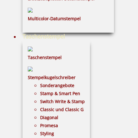
Multicolor-Datumstempel
Taschenstempel
Trodat Professional 5117 4.0 Wortbandstempel mit Datum 47x4
mm
Taschenstempel
Stempelkugelschreiber
65,71 €
Sonderangebote
Stamp & Smart Pen
inkl. 19 % Mwst.
Switch Write & Stamp
Bestellen
Classic und Classic G
Diagonal
Promesa
Styling