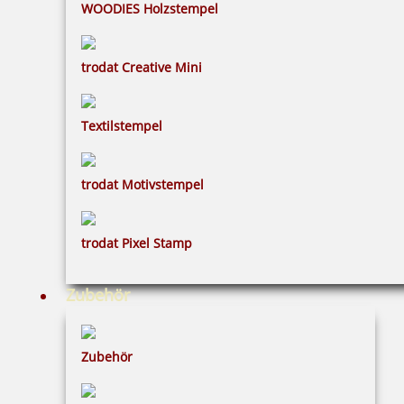
WOODIES Holzstempel
Trodat Deine Dinge Nachfüllkit
trodat Creative Mini
Textilstempel
6,50 €
inkl. 19 % Mwst.
trodat Motivstempel
Bestellen
trodat Pixel Stamp
Zubehör
Imprint mit Text: Ablage
Zubehör