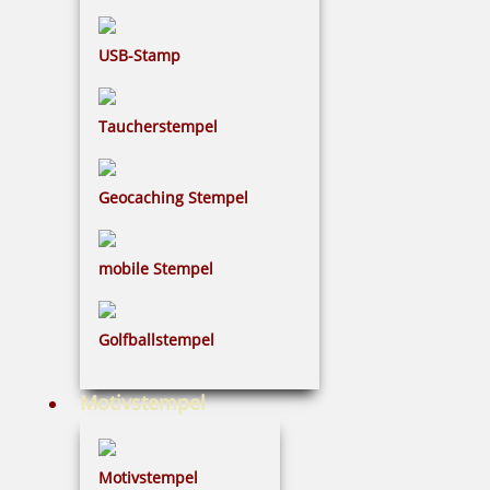
Trodat Professional 5117 4.0 Wortbandstempel mit Datum
USB-Stamp
Französisch
Taucherstempel
67,85 €
Geocaching Stempel
inkl. 19 % Mwst.
Bestellen
mobile Stempel
Golfballstempel
Motivstempel
Colop Mini Folio S120/13 Ziffernstempel
Motivstempel