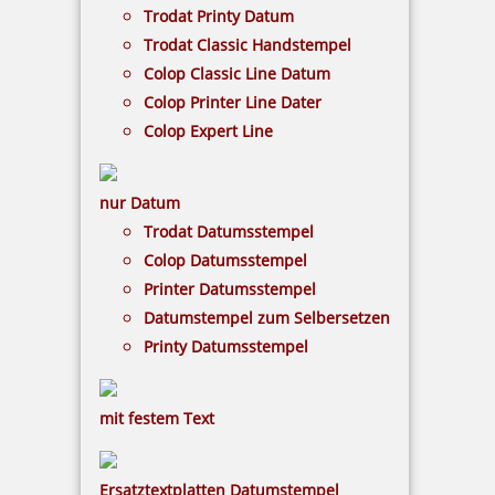
Trodat Printy Datum
13,77 €
Trodat Classic Handstempel
Colop Classic Line Datum
inkl. 19 % Mwst.
Colop Printer Line Dater
Bestellen
Colop Expert Line
nur Datum
Trodat Datumsstempel
Colop Datumsstempel
Trodat Printy 4817/B Dater mit Wortband Montag-Sonntag 49 x
Printer Datumsstempel
3,8 mm
Datumstempel zum Selbersetzen
Printy Datumsstempel
21,41 €
mit festem Text
inkl. 19 % Mwst.
Bestellen
Ersatztextplatten Datumstempel