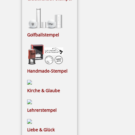
Bestellen
Golfballstempel
COLOP CLASSIC LINE 2106/P zweifarbiger Ziffernstempel 41x24
mm
Handmade-Stempel
64,53 €
Kirche & Glaube
inkl. 19 % Mwst.
Lehrerstempel
Jetzt gestalten
Liebe & Glück