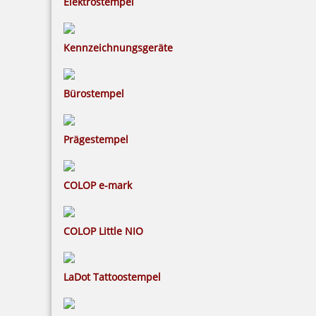
Elektrostempel
Kennzeichnungsgeräte
Bürostempel
Trodat Deine Dinge Stempel Typo
Prägestempel
16,27 €
COLOP e-mark
inkl. 19 % Mwst.
COLOP Little NIO
Bestellen
LaDot Tattoostempel