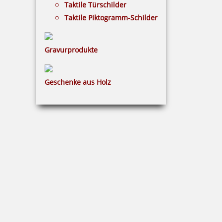
Taktile Türschilder
Taktile Piktogramm-Schilder
Imprint mit Text: Betrag dankend erhalten ...
Gravurprodukte
Geschenke aus Holz
12,63 €
inkl. 19 % Mwst.
Bestellen
Imprint mit Text: Bezahlt