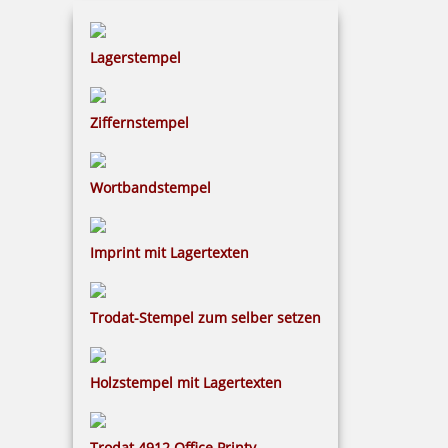
Colop DIY Marky Textilstempel TYPO mit Zubehör
Lagerstempel
19,87 €
Ziffernstempel
inkl. 19 % Mwst.
Wortbandstempel
Bestellen
Imprint mit Lagertexten
Trodat-Stempel zum selber setzen
Colop DIY Marky Display
Holzstempel mit Lagertexten
Trodat 4912 Office Printy