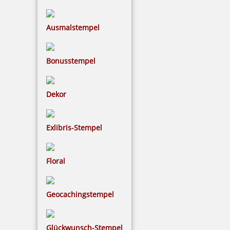
24,05 €
Ausmalstempel
inkl. 19 % Mwst.
Bonusstempel
Bestellen
Dekor
Exlibris-Stempel
Trodat Professional 55510 Ziffernstempel (nur Gerät)
Floral
Geocachingstempel
94,39 €
Glückwunsch-Stempel
inkl. 19 % Mwst.