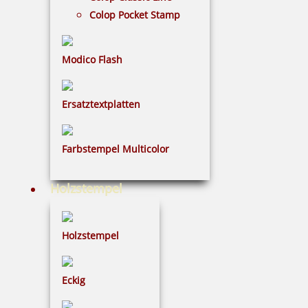
Colop Pocket Stamp
Wortbandstempel
Modico Flash
Ersatztextplatten
Imprint mit Lagertexten
Farbstempel Multicolor
Holzstempel
Trodat-Stempel zum selber setzen
Holzstempel
Holzstempel mit Lagertexten
Eckig