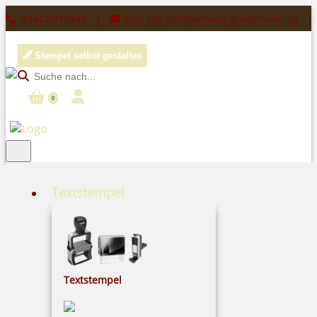
03447/316849 |
info [at] stempelhaus-gleitsmann.de
Stempel selbst gestalten
0
Textstempel
Dateiformate
Laden Sie ein Datei (PDF, JPG, PNG, TIF, BMP, GIF, manche
EPS/AI) von Ihrem Rechner aus hoch.
Textstempel
Pixel-Auflösung: die Stempel entstehen in einer
Auflösung von 600 dpi. Idealerweise sollte Ihre Pixel-