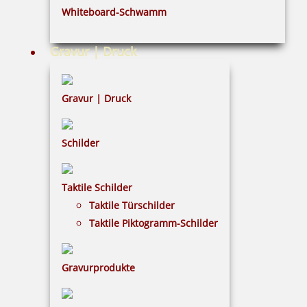
Whiteboard-Schwamm
Datenschutz
AGB
Gravur | Druck
Widerruf
Barrierefreiheit
Gravur | Druck
Vertrag widerrufen
Schilder
KUNDENBEREICH
Taktile Schilder
Mein Konto
Taktile Türschilder
Warenkorb
Taktile Piktogramm-Schilder
Kundenservice
Gravurprodukte
KONTAKT
Gavieranstalt & Stempelhaus Gleitsmann