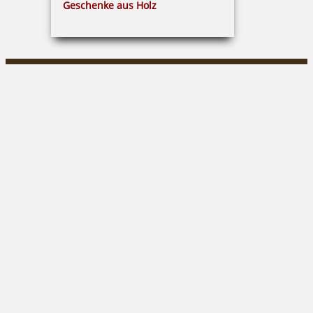
Geschenke aus Holz
Claus Gleitsmann
Markt 30|04600 Altenburg
03447/316849