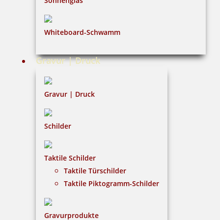
Sonnenglas
Impressum
Whiteboard-Schwamm
Datenschutz
AGB
Gravur | Druck
Widerruf
Barrierefreiheit
Gravur | Druck
Vertrag widerrufen
Schilder
KUNDENBEREICH
Taktile Schilder
Mein Konto
Taktile Türschilder
Warenkorb
Taktile Piktogramm-Schilder
Kundenservice
Gravurprodukte
KONTAKT