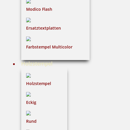
COLOP Printer R 40 Datum - 12 Stunden Kissen blau/rot
Modico Flash
Ersatztextplatten
42,09 €
Farbstempel Multicolor
inkl. 19 % Mwst.
Bestellen
Holzstempel
Holzstempel
Eckig
COLOP Printer R 40 Datum - 24 Stunden Kissen blau/rot
Rund