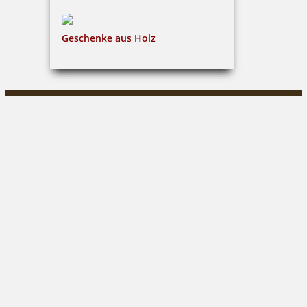
Gavieranstalt & Stempelhaus Gleitsmann
Geschenke aus Holz
Claus Gleitsmann
Markt 30|04600 Altenburg
03447/316849