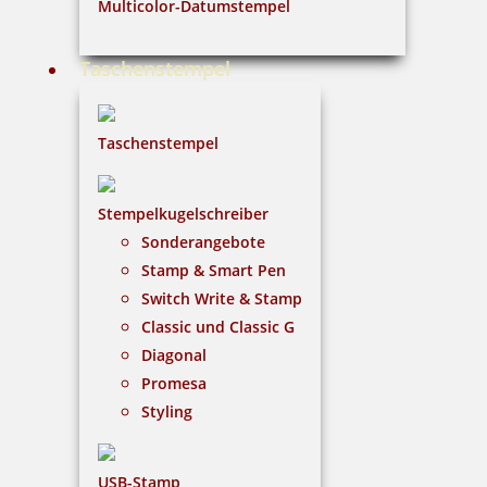
Multicolor-Datumstempel
diesem Stempel wird der Tag und das Jahr in Zahlen,
der Monat abgekürzt in Buchstaben abgedruckt.
Taschenstempel
Taschenstempel
Stempelkugelschreiber
Sonderangebote
Stamp & Smart Pen
Switch Write & Stamp
Classic und Classic G
Diagonal
Promesa
Styling
USB-Stamp