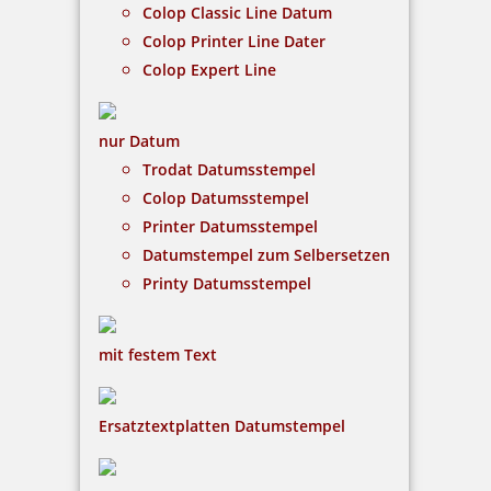
Bestellen
Colop Classic Line Datum
Colop Printer Line Dater
Colop Expert Line
nur Datum
Trodat Datumsstempel
Colop Mini Dater S160/L6 mit Datum rot und Wortabdruck
GESCANNT
Colop Datumsstempel
Printer Datumsstempel
Datumstempel zum Selbersetzen
Printy Datumsstempel
18,10 €
mit festem Text
inkl. 19 % Mwst.
Bestellen
Ersatztextplatten Datumstempel
Der Colop Printer ist ein Selbstfärber, der bereits
über ein integriertes Stempelkissen verfügt. Bei