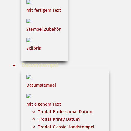
42,09 €
mit fertigem Text
inkl. 19 % Mwst.
Stempel Zubehör
Bestellen
Exlibris
Datumstempel
COLOP Mini-Dater S 160/L5 E-M@ILED Kissen blau/rot
Datumstempel
mit eigenem Text
18,10 €
Trodat Professional Datum
Trodat Printy Datum
inkl. 19 % Mwst.
Trodat Classic Handstempel