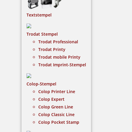
Printer Datumsstempel
Textstempel
Der Colop Printer ist ein Selbstfärber, der bereits
über ein integriertes Stempelkissen verfügt.
Trodat Stempel
NACH WUNSCHSTEMPEL FILTERN
Trodat Professional
Trodat Printy
Trodat mobile Printy
Trodat Imprint-Stempel
€-
↑
€+
↓
Colop-Stempel
Colop Printer Line
4 Artikel in der Kategorie
Colop Expert
Colop Green Line
Colop Classic Line
Colop Pocket Stamp