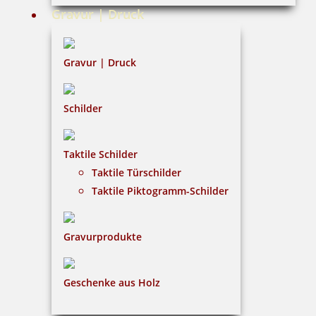
AGB
Gravur | Druck
Widerruf
Barrierefreiheit
Gravur | Druck
Vertrag widerrufen
Schilder
KUNDENBEREICH
Taktile Schilder
Mein Konto
Taktile Türschilder
Warenkorb
Taktile Piktogramm-Schilder
Kundenservice
Gravurprodukte
KONTAKT
Gavieranstalt & Stempelhaus Gleitsmann
Geschenke aus Holz
Claus Gleitsmann
Markt 30|04600 Altenburg