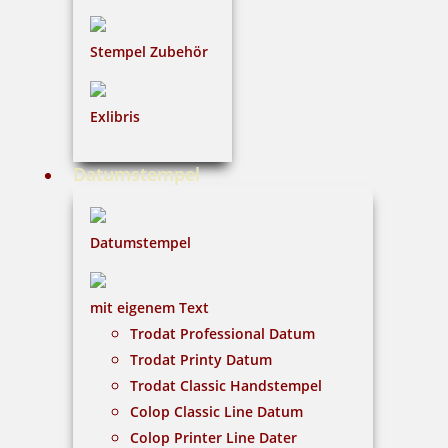
Stempel Zubehör
Heri Diagonal 3000 Stempelkugelschreiber 34x8 mm Silber
Exlibris
Datumstempel
43,15 €
Datumstempel
inkl. 19 % Mwst.
Jetzt gestalten
mit eigenem Text
Trodat Professional Datum
Trodat Printy Datum
Trodat Classic Handstempel
Colop Classic Line Datum
Colop Printer Line Dater