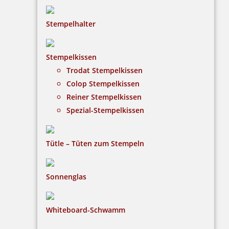
Stempelhalter
HINWEISE
Stempelkissen
Trodat Stempelkissen
FAQ
Colop Stempelkissen
Versandinformationen
Reiner Stempelkissen
Spezial-Stempelkissen
Zahlungsbedingungen
Bestellhinweise
Tütle – Tüten zum Stempeln
Dateiformate
INFORMATIONEN
Sonnenglas
Impressum
Whiteboard-Schwamm
Datenschutz