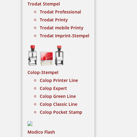
Trodat Stempel
Trodat Professional
Trodat Printy
Trodat mobile Printy
Trodat Imprint-Stempel
Diagonal
Der Stempelkugelschreiber Modell Diagonal ist ein
Colop-Stempel
praktischer Begleiter für unterwegs, denn er passt
in jede Tasche.
Colop Printer Line
Colop Expert
Colop Green Line
NACH WUNSCHSTEMPEL FILTERN
Colop Classic Line
Colop Pocket Stamp
€-
↑
Modico Flash
€+
↓