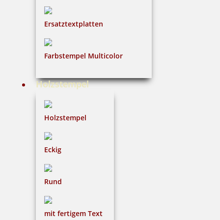
Ersatztextplatten
4 Artikel in der Kategorie
Farbstempel Multicolor
Holzstempel
Heri Diagonal Wave 6231 Stempelkugelschreiber 34x8 mm
Holzstempel
Eckig
36,37 €
Rund
inkl. 19 % Mwst.
Jetzt gestalten
mit fertigem Text