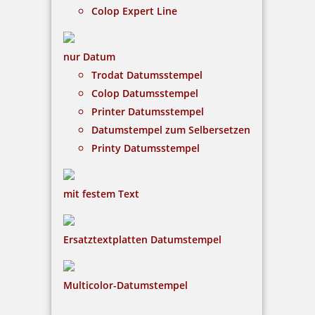
Heri Diagonal 3021 Stempelkugelschreiber 34x8 mm Schwarz
Colop Expert Line
Silber
nur Datum
Trodat Datumsstempel
45,10 €
Colop Datumsstempel
Printer Datumsstempel
inkl. 19 % Mwst.
Datumstempel zum Selbersetzen
Jetzt gestalten
Printy Datumsstempel
mit festem Text
Ersatztextplatten Datumstempel
Heri Diagonal Wave 6221 Stempelkugelschreiber 34 x 8 mm
Multicolor-Datumstempel