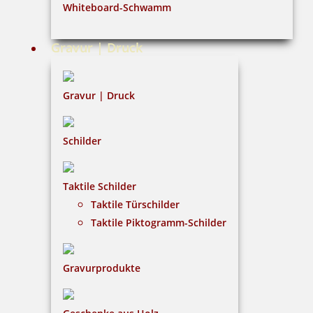
Whiteboard-Schwamm
Datenschutz
AGB
Gravur | Druck
Widerruf
Barrierefreiheit
Gravur | Druck
Vertrag widerrufen
Schilder
KUNDENBEREICH
Taktile Schilder
Mein Konto
Taktile Türschilder
Warenkorb
Taktile Piktogramm-Schilder
Kundenservice
Gravurprodukte
KONTAKT
Gavieranstalt & Stempelhaus Gleitsmann