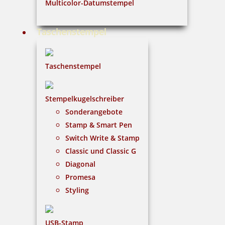
Multicolor-Datumstempel
viele verschiedene Lagertexte benötigen, aber nicht
Tausend verschiedene Stempel wollen. Der
Wordbandstempel ist selbstfärbend und kann sogar
Taschenstempel
in zwei verschiedenen Farben abgedruckt werden.
Taschenstempel
Stempelkugelschreiber
Sonderangebote
Stamp & Smart Pen
Switch Write & Stamp
Classic und Classic G
Diagonal
Promesa
Styling
USB-Stamp