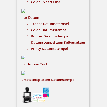
Colop Expert Line
Bestellen
nur Datum
Trodat Datumsstempel
Colop Datumsstempel
Printer Datumsstempel
Datumstempel zum Selbersetzen
Trodat Professional 5117 4.0 Wortbandstempel mit Datum
Französisch
Printy Datumsstempel
mit festem Text
67,85 €
Ersatztextplatten Datumstempel
inkl. 19 % Mwst.
Bestellen
Dieser Stempel ist perfekt geeignet für Büros die