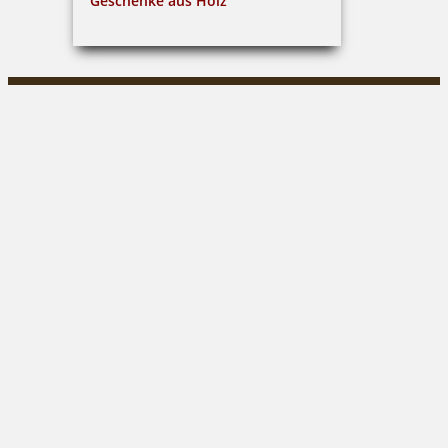
Geschenke aus Holz
Claus Gleitsmann
Markt 30|04600 Altenburg
03447/316849