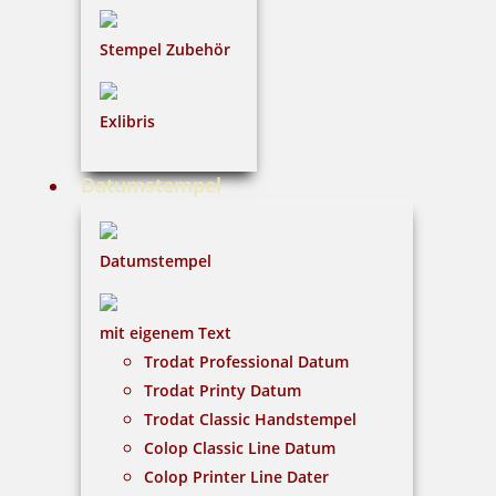
Stempel Zubehör
21,41 €
inkl. 19 % Mwst.
Exlibris
Bestellen
Datumstempel
Datumstempel
Trodat Professional 5117 4.0 Wortbandstempel mit Datum 47x4
mit eigenem Text
mm
Trodat Professional Datum
Trodat Printy Datum
Trodat Classic Handstempel
65,71 €
Colop Classic Line Datum
Colop Printer Line Dater
inkl. 19 % Mwst.