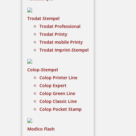
Wortbandstempel
Dieser Stempel ist perfekt geeignet für Büros die
Trodat Stempel
viele verschiedene Lagertexte benötigen, aber nicht
Trodat Professional
Tausend verschiedene Stempel wollen.
Trodat Printy
Trodat mobile Printy
NACH WUNSCHSTEMPEL FILTERN
Trodat Imprint-Stempel
Colop-Stempel
€-
↑
Colop Printer Line
€+
↓
Colop Expert
Colop Green Line
Colop Classic Line
4 Artikel in der Kategorie
Colop Pocket Stamp
Modico Flash