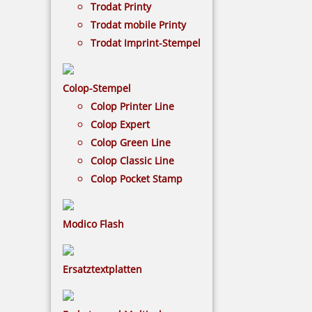
Trodat Printy
Trodat mobile Printy
NACH WUNSCHSTEMPEL FILTERN
Trodat Imprint-Stempel
Colop-Stempel
€-
↑
Colop Printer Line
€+
↓
Colop Expert
Colop Green Line
Colop Classic Line
4 Artikel in der Kategorie
Colop Pocket Stamp
Modico Flash
Ersatztextplatten
Heri Füllfederhalter Promesa mit Stempel Gehäuse schwarz