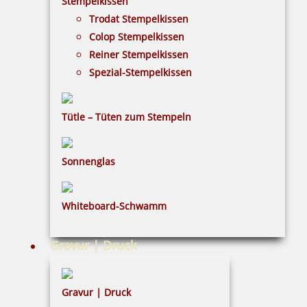
Stempelkissen
Trodat Stempelkissen
FAQ
Colop Stempelkissen
Versandinformationen
Reiner Stempelkissen
Spezial-Stempelkissen
Zahlungsbedingungen
Bestellhinweise
Tütle – Tüten zum Stempeln
Dateiformate
INFORMATIONEN
Sonnenglas
Impressum
Whiteboard-Schwamm
Datenschutz
AGB
Gravur | Druck
Widerruf
Barrierefreiheit
Gravur | Druck