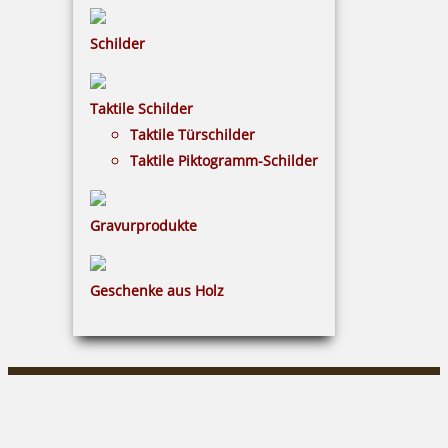
Vertrag widerrufen
Schilder
KUNDENBEREICH
Taktile Schilder
Mein Konto
Taktile Türschilder
Warenkorb
Taktile Piktogramm-Schilder
Kundenservice
Gravurprodukte
KONTAKT
Gavieranstalt & Stempelhaus Gleitsmann
Geschenke aus Holz
Claus Gleitsmann
Markt 30|04600 Altenburg
03447/316849