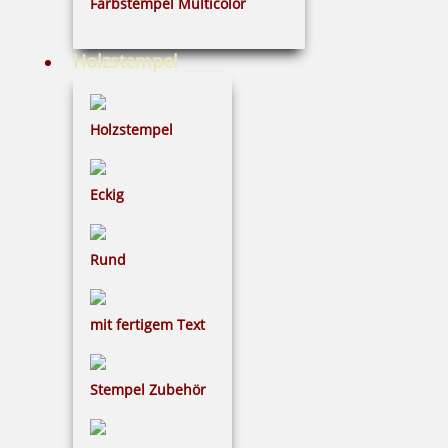
Farbstempel Multicolor
68,70 €
Holzstempel
inkl. 19 % Mwst.
Holzstempel
Jetzt gestalten
Eckig
Rund
Heri Füllfederhalter Promesa mit Stempel Gehäuse chrom
mit fertigem Text
Stempel Zubehör
68,70 €