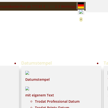
rsandkostenfrei ab 117,81 € |
2-3 Werktage
0
Datumstempel
T
Datumstempel
mit eigenem Text
Trodat Professional Datum
Trodat Printy Datum