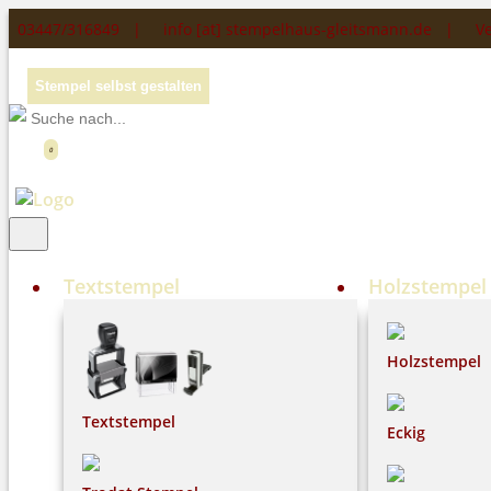
03447/316849 |
info [at] stempelhaus-gleitsmann.de
|
Ve
Stempel selbst gestalten
0
Textstempel
Holzstempel
Holzstempel
Textstempel
Eckig