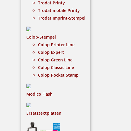
Trodat Printy
Piktogramm (fühlbar) erleichtern die Zugänge in
Trodat mobile Printy
einer neuen, barrierefreien Welt.
Trodat Imprint-Stempel
€-
↑
€+
↓
Colop-Stempel
Colop Printer Line
Colop Expert
15 Artikel in der Kategorie
Colop Green Line
Colop Classic Line
Colop Pocket Stamp
Modico Flash
Braille Schild Aufzug mit Piktogramm
Ersatztextplatten