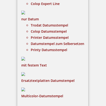
Colop Expert Line
Braille Orientierungsschild 203 Einkauf
nur Datum
Trodat Datumsstempel
Colop Datumsstempel
48,91 €
Printer Datumsstempel
Datumstempel zum Selbersetzen
inkl. 19 % Mwst.
Printy Datumsstempel
Bestellen
mit festem Text
Ersatztextplatten Datumstempel
Braille Orientierungsschild 303 Geschäftsleitung
Multicolor-Datumstempel