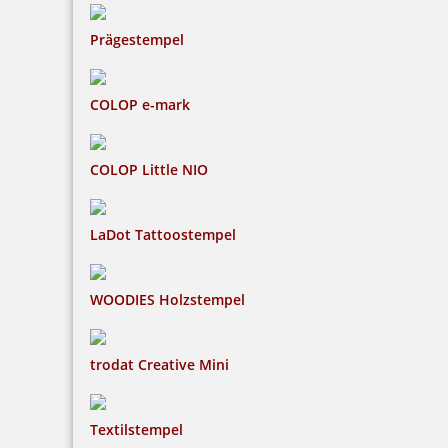
Prägestempel
Haptische Braille Orientierungsschilder mit
Piktogramm (fühlbar) erleichtern die Zugänge in
einer neuen, barrierefreien Welt.
COLOP e-mark
COLOP Little NIO
LaDot Tattoostempel
WOODIES Holzstempel
trodat Creative Mini
Textilstempel