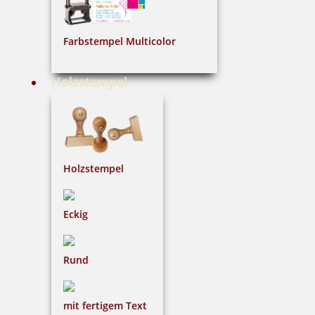
48,91 €
Farbstempel Multicolor
inkl. 19 % Mwst.
Bestellen
Holzstempel
Holzstempel
Braille Schild Aufzug Barrierefrei mit Piktogramm
Eckig
50,42 €
Rund
inkl. 19 % Mwst.
Bestellen
mit fertigem Text