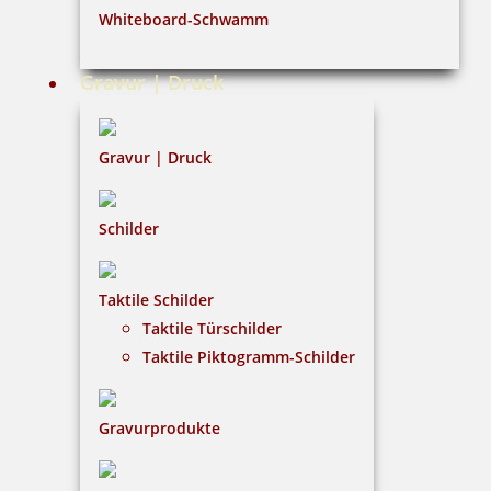
Whiteboard-Schwamm
Datenschutz
AGB
Gravur | Druck
Widerruf
Barrierefreiheit
Gravur | Druck
Vertrag widerrufen
Schilder
KUNDENBEREICH
Taktile Schilder
Mein Konto
Taktile Türschilder
Warenkorb
Taktile Piktogramm-Schilder
Kundenservice
Gravurprodukte
KONTAKT
Gavieranstalt & Stempelhaus Gleitsmann