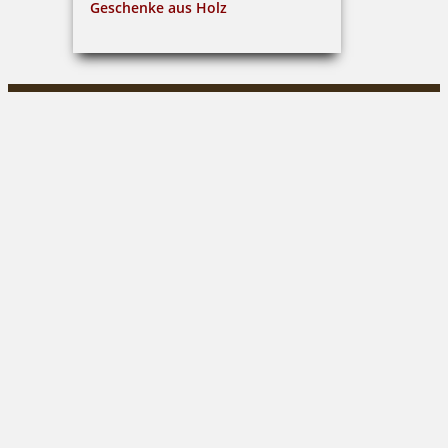
Geschenke aus Holz
Claus Gleitsmann
Markt 30|04600 Altenburg
03447/316849