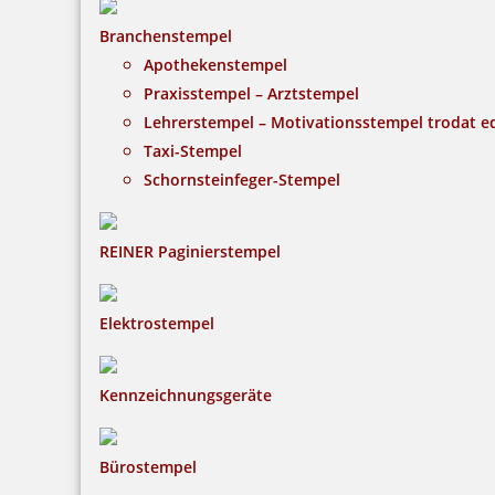
48,91 €
Branchenstempel
inkl. 19 % Mwst.
Apothekenstempel
Bestellen
Praxisstempel – Arztstempel
Lehrerstempel – Motivationsstempel trodat 
Taxi-Stempel
Schornsteinfeger-Stempel
REINER Paginierstempel
Braille Orientierungsschild WC Herren mit Piktogramm
Elektrostempel
48,91 €
Kennzeichnungsgeräte
inkl. 19 % Mwst.
Bestellen
Bürostempel