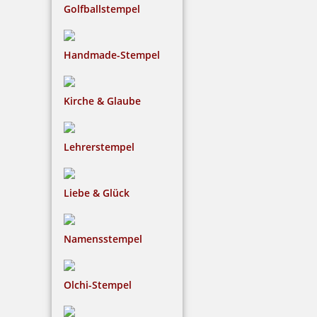
Golfballstempel
48,91 €
Handmade-Stempel
inkl. 19 % Mwst.
Kirche & Glaube
Bestellen
Lehrerstempel
Liebe & Glück
Braille Orientierungsschild Rolltreppen mit Piktogramm
Namensstempel
Olchi-Stempel
48,91 €