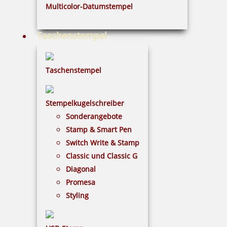
inkl. 19 % Mwst.
Multicolor-Datumstempel
Bestellen
Taschenstempel
Taschenstempel
5 Kugeln blau im Säckchen
Stempelkugelschreiber
Sonderangebote
Stamp & Smart Pen
Switch Write & Stamp
2,50 €
Classic und Classic G
Diagonal
inkl. 19 % Mwst.
Promesa
Bestellen
Styling