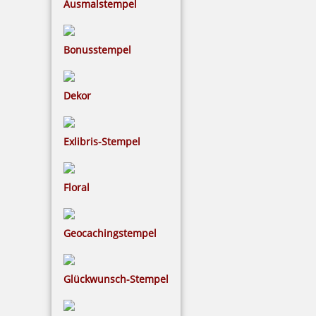
Ausmalstempel
Bonusstempel
2,50 €
Dekor
inkl. 19 % Mwst.
Bestellen
Exlibris-Stempel
Floral
5 Kugeln hellgrün im Säckchen
Geocachingstempel
Glückwunsch-Stempel
2,50 €