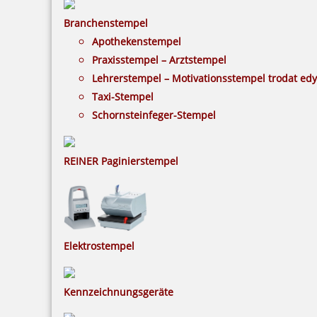
Branchenstempel
Apothekenstempel
Praxisstempel – Arztstempel
Lehrerstempel – Motivationsstempel trodat ed
Taxi-Stempel
Kugel gelb
Schornsteinfeger-Stempel
REINER Paginierstempel
0,50 €
inkl. 19 % Mwst.
Bestellen
Elektrostempel
Kennzeichnungsgeräte