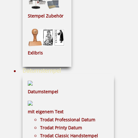
Stempel Zubehör
Holzkugelbahn ohne Gravur
219,00 €
Exlibris
inkl. 19 % Mwst.
Datumstempel
Bestellen
Datumstempel
mit eigenem Text
Trodat Professional Datum
Holzkugelbahn mit indiv. Gravur
Trodat Printy Datum
Trodat Classic Handstempel