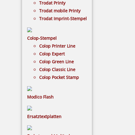
Trodat Printy
schaffen. Ob für besondere Anlässe,
Trodat mobile Printy
Werbegeschenke oder den Alltag – jedes Produkt
wird durch Ihre persönliche Note zu etwas ganz
Trodat Imprint-Stempel
Besonderem.
Colop-Stempel
€-
↑
Colop Printer Line
€+
↓
Colop Expert
Colop Green Line
Colop Classic Line
GRAVUR | DRUCK - KATEGORIEN
Colop Pocket Stamp
Schilder
Modico Flash
Ersatztextplatten
Taktile Schilder