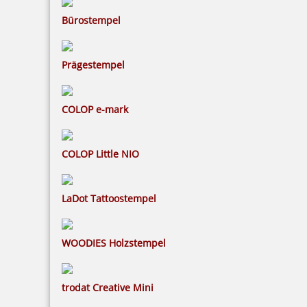
Bürostempel
Kugel grün
Prägestempel
0,50 €
COLOP e-mark
inkl. 19 % Mwst.
Bestellen
COLOP Little NIO
LaDot Tattoostempel
WOODIES Holzstempel
Kugel hellgrün
trodat Creative Mini