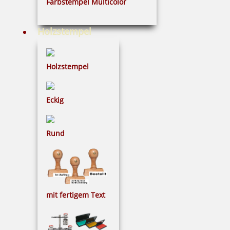
Farbstempel Multicolor
Holzstempel
Gravurprodukte
Holzstempel
Geschenke aus Holz
Eckig
Rund
39 Artikel in der Kategorie
mit fertigem Text