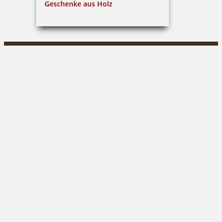
Geschenke aus Holz
Claus Gleitsmann
Markt 30|04600 Altenburg
03447/316849