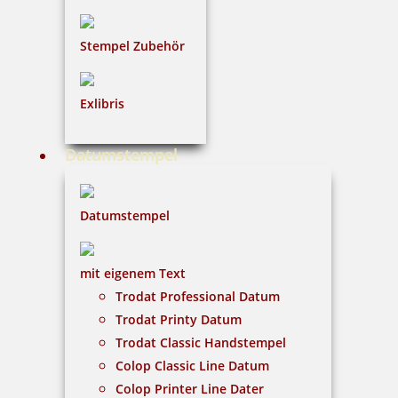
inkl. 19 % Mwst.
Jetzt gestalten
Stempel Zubehör
Exlibris
Datumstempel
Heri Classic G Light 6431 Stempelkugelschreiber 34x8 mm (für
6630)
Datumstempel
33,24 €
mit eigenem Text
Trodat Professional Datum
inkl. 19 % Mwst.
Trodat Printy Datum
Jetzt gestalten
Trodat Classic Handstempel
Colop Classic Line Datum
Colop Printer Line Dater