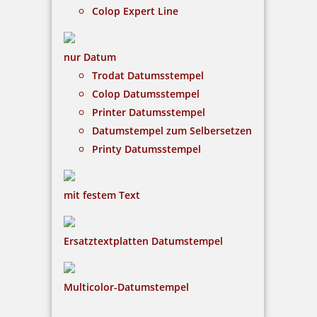
Colop Expert Line
nur Datum
Heri Classic 3104 Stempelkugelschreiber 34x8 mm Pink
Trodat Datumsstempel
Colop Datumsstempel
Printer Datumsstempel
Datumstempel zum Selbersetzen
36,66 €
Printy Datumsstempel
inkl. 19 % Mwst.
Jetzt gestalten
mit festem Text
Ersatztextplatten Datumstempel
Multicolor-Datumstempel
Heri Classic 3107 Stempelkugelschreiber 34x8 mm Gelb