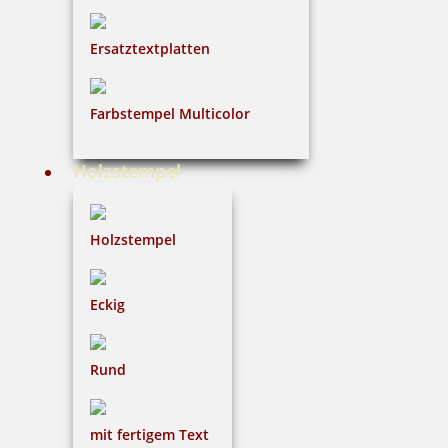
Ersatztextplatten
41,33 €
inkl. 19 % Mwst.
Farbstempel Multicolor
Jetzt gestalten
Holzstempel
Holzstempel
Heri Classic G Light 6422 Stempelkugelschreiber 34x8 mm (für
Eckig
6622)
Rund
33,24 €
mit fertigem Text