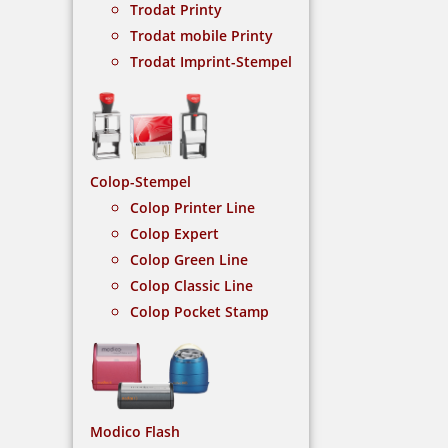
Trodat Printy
Trodat mobile Printy
NACH WUNSCHSTEMPEL FILTERN
Trodat Imprint-Stempel
€-
↑
€+
↓
Colop-Stempel
Colop Printer Line
Colop Expert
5 Artikel in der Kategorie
Colop Green Line
Colop Classic Line
Colop Pocket Stamp
Heri Styling Classic 821 Stempelkugelschreiber 35x6 mm
Modico Flash