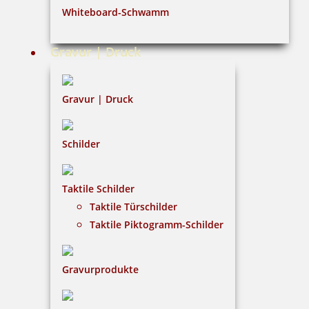
Whiteboard-Schwamm
Datenschutz
AGB
Gravur | Druck
Widerruf
Barrierefreiheit
Gravur | Druck
Vertrag widerrufen
Schilder
KUNDENBEREICH
Taktile Schilder
Mein Konto
Taktile Türschilder
Warenkorb
Taktile Piktogramm-Schilder
Kundenservice
Gravurprodukte
KONTAKT
Gavieranstalt & Stempelhaus Gleitsmann